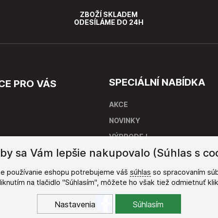
ZBOŽÍ SKLADEM
ODESÍLÁME DO 24H
SPECIÁLNÍ NABÍDKA
CE PRO VÁS
AKCE
NOVINKY
VÝPRODEJ
by sa Vám lepšie nakupovalo (Súhlas s co
stí
šie používanie eshopu potrebujeme váš
súhlas
so spracovaním súb
kliknutím na tlačidlo "Súhlasím", môžete ho však tiež odmietnuť kl
Nastavenia
Súhlasím