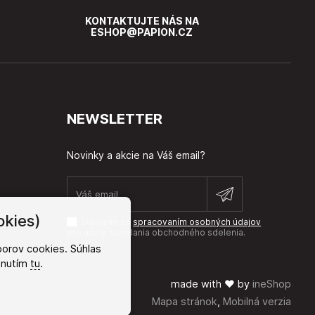
KONTAKTUJTE NÁS NA
ESHOP@PAPION.CZ
NEWSLETTER
Novinky a akcie na Váš email?
okies)
Súhlasím so
spracovaním osobných údajov
pre účely zasielania obchodného sdelenia.
orov cookies. Súhlas
iknutím
tu
.
made with
❤
by
ineShop
Mapa stránok
,
Mobilná verzia