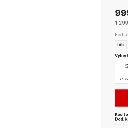
99
1 299
Farba
bílá
Vybert
skla
Kód to
Dod. k