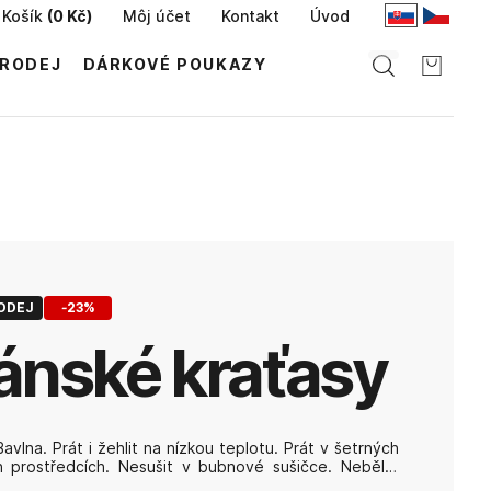
Košík
(
0 Kč
)
Môj účet
Kontakt
Úvod
RODEJ
DÁRKOVÉ POUKAZY
ODEJ
-
23
%
pánské kraťasy
avlna. Prát i žehlit na nízkou teplotu. Prát v šetrných
h prostředcích. Nesušit v bubnové sušičce. Nebělit.
it chemicky.