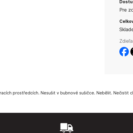
Dostup
Pre z
Celkov
Sklad
Zdieľa
faceb
t
pracích prostředcích. Nesušit v bubnové sušičce. Nebělit. Nečistit 