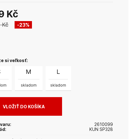
9 Kč
 Kč
23
%
:
e si veľkosť:
S
M
L
dom
skladom
skladom
varu:
2610099
ód:
KUN SP328