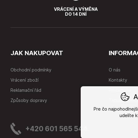
VRÁCENÍ A VÝMĚNA
DO 14 DNÍ
JAK NAKUPOVAT
INFORMA
Obchodní podmínky
O nás
Vrácení zboží
Kontakty
Reklamační řád
Reklamace
A
Způsoby dopravy
Tabulka veliko
Pre čo najpohodlnej
udelíte 
+420 601 565 544