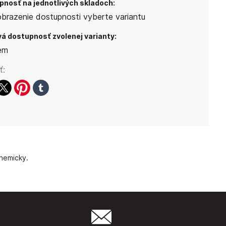
nosť na jednotlivých skladoch:
obrazenie dostupnosti vyberte variantu
á dostupnosť zvolenej varianty:
em
ť:
ook
witter
pinterest
tumblr
chemicky.