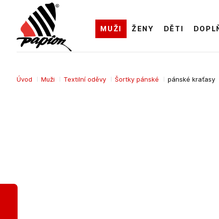
MUŽI
ŽENY
DĚTI
DOPL
Úvod
Muži
Textilní oděvy
Šortky pánské
pánské kraťasy