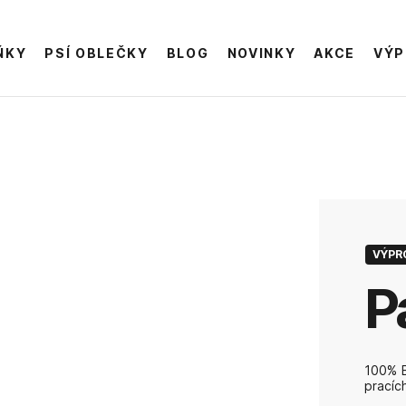
ŇKY
PSÍ OBLEČKY
BLOG
NOVINKY
AKCE
VÝP
VÝPR
100% B
pracíc
Nečist