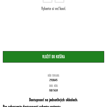
Vyberte si veľkosť:
blue
KÓD TOVARU:
2910645
DOD. KÓD:
FAB 5614
Dostupnosť na jednotlivých skladoch:
Pre zobrazenie dostupnosti vyberte variantu