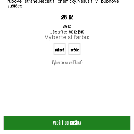
rubové straně.Nečistit chemicky.Nesušit v bubnové
sušičce.
399 Kč
799 Kč
Ušetríte:
400 Kč
(
50
%
)
Vyberte si farbu:
růžová
světle
Vyberte si veľkosť:
modrá