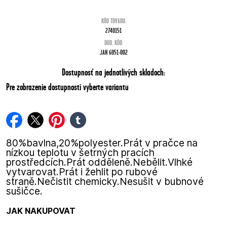
KÓD TOVARU:
2740151
DOD. KÓD:
JAN 6051-002
Dostupnosť na jednotlivých skladoch:
Pre zobrazenie dostupnosti vyberte variantu
facebook
twitter
pinterest
tumblr
80%bavlna,20%polyester.Prát v pračce na
nízkou teplotu v šetrných pracích
prostředcích.Prát odděleně.Nebělit.Vlhké
vytvarovat.Prát i žehlit po rubové
straně.Nečistit chemicky.Nesušit v bubnové
sušičce.
JAK NAKUPOVAT